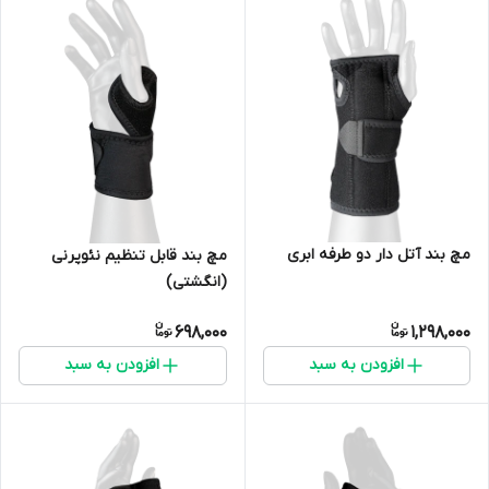
مچ بند آتل دار دو طرفه ابری
مچ بند قابل تنظیم نئوپرنی
(انگشتی)
698,000
1,298,000
افزودن به سبد
افزودن به سبد