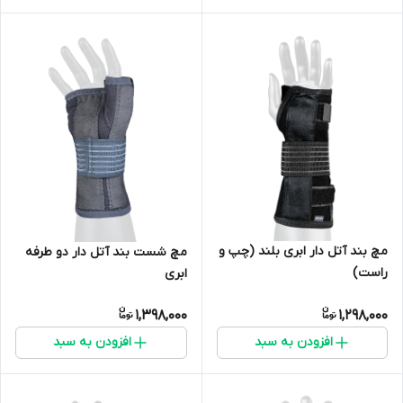
مچ بند آتل دار ابری بلند (چپ و
مچ شست بند آتل دار دو طرفه
راست)
ابری
1,398,000
1,298,000
افزودن به سبد
افزودن به سبد