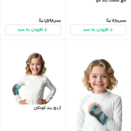
مچ شست بند اکو
1,598,000
780,000
افزودن به سبد
افزودن به سبد
آرنج بند کودکان