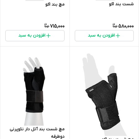
شست بند اکو
مچ بند اکو
715,000
580,000
افزودن به سبد
افزودن به سبد
مچ شست بند آتل دار نئوپرنی
دوطرفه