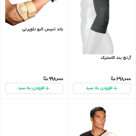
باند تنیس البو نئوپرنی
آرنج بند الاستیک
998,000
698,000
افزودن به سبد
افزودن به سبد