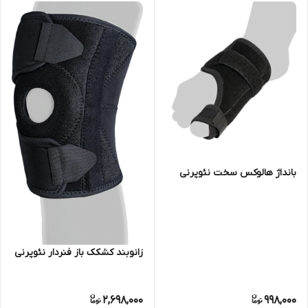
بانداژ هالوکس سخت نئوپرنی
زانوبند کشکک باز فنردار نئوپرنی
2,698,000
998,000