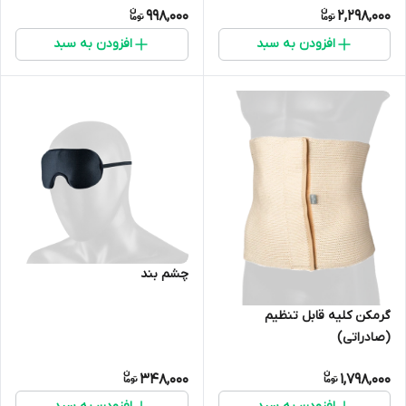
998,000
2,298,000
افزودن به سبد
افزودن به سبد
چشم بند
گرمکن کلیه قابل تنظیم
(صادراتی)
348,000
1,798,000