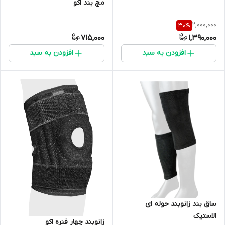
مچ بند اکو
2,000,000
30
%
715,000
1,390,000
افزودن به سبد
افزودن به سبد
ساق بند زانوبند حوله ای
الاستیک
زانوبند چهار فنره اکو