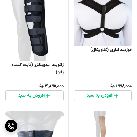
قوزبند اداری (کلاویکال)
زانوبند ایموبلایزر (ثابت کننده
زانو)
3,898,000
1,998,000
افزودن به سبد
افزودن به سبد