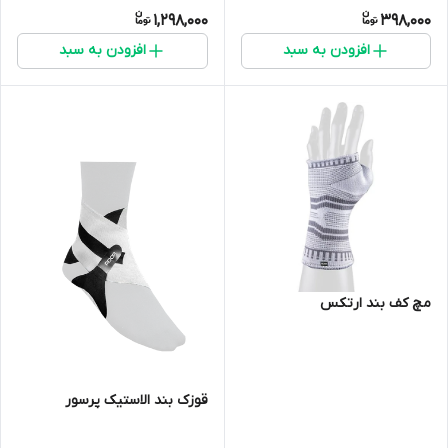
1,298,000
398,000
افزودن به سبد
افزودن به سبد
مچ کف بند ارتکس
قوزک بند الاستیک پرسور