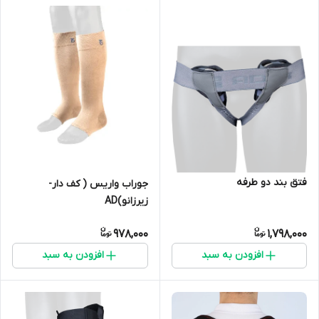
فتق بند دو طرفه
جوراب واریس ( کف دار-
زیرزانو)AD
978,000
1,798,000
افزودن به سبد
افزودن به سبد