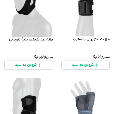
مچ بند نئوپرنی با استرپ
چانه بند (غبغب بند) نئوپرنی
1,598,000
698,000
افزودن به سبد
افزودن به سبد