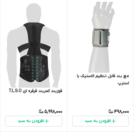
مچ بند قابل تنظیم الاستیک با
استرپ
قوزبند کمربند قرقره ای T.L.S.O
5,998,000
498,000
افزودن به سبد
افزودن به سبد