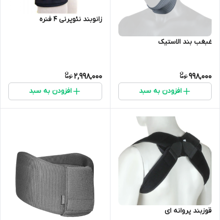
زانوبند نئوپرنی 4 فنره
غبغب بند الاستیک
2,998,000
998,000
افزودن به سبد
افزودن به سبد
قوزبند پروانه ای