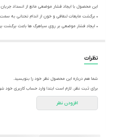
این محصول با ایجاد فشار موضعی مانع از انسداد جریان
• برگشت مایعات لنفافی و خون از اندام تحتانی به سمت
• ایجاد فشار موضعی بر روی سیاهرگ ها باعث برگشت بهت
• طراحی مناسب با هر دو پای چپ و راست
موارد استفاده:
نظرات
• تسکین درد ناشی از تجمع خون سیاهرگی در پاها به ویژه
• رفع اختلال در عملکرد غدد لنفافی به منظور برگشت بهت
شما هم درباره این محصول نظر خود را بنویسید.
• بهبود گردش خون و کاهش تورم پس از باز کردن گچ 
برای ثبت نظر، لازم است ابتدا وارد حساب کاربری خود شو
• ایجاد گرمای موضعی در بخش های مختلف پا
افزودن نظر
• جلوگیری از لخته شدن خون در پاهای بیماران بستری 
نکات پیشنهادی:
• در صورتی که این محصول توسط افراد دارای بیماری‌ها