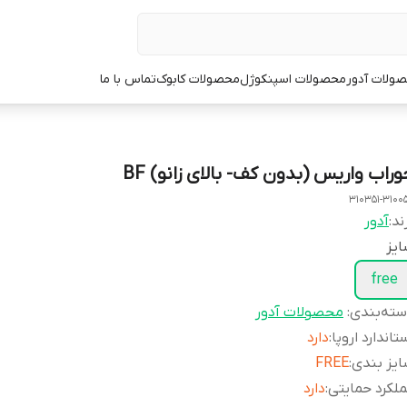
ولات آدور
محصولات اسپنکوژل
محصولات کابوک
تماس با ما
وراب واریس (بدون کف- بالای زانو) BF
310351-3100
ند:
آدور
یز
free
ته‌بندی
:
محصولات آدور
تاندارد اروپا
:
دارد
یز بندی
:
FREE
لکرد حمایتی
:
دارد