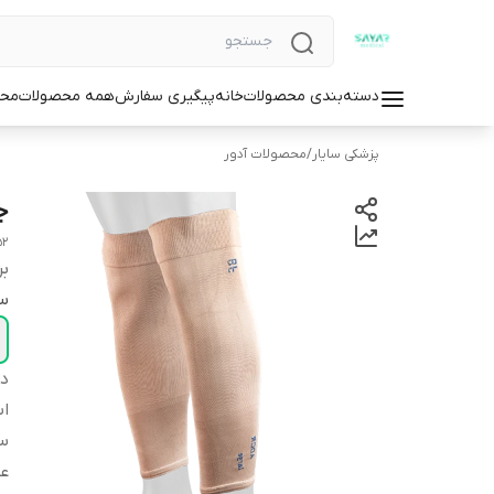
دسته‌بندی محصولات
خانه
پیگیری سفارش
همه محصولات
محص
پزشکی سایار
/
محصولات آدور
ج
52
بر
سا
دس
اس
سا
عم