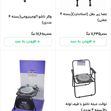
عصا زیر بغل (استاندارد)(بسته 4
واکر تاشو آلومینیومی(بسته 4
جفتی)
عددی)
17,680,000
7,235,000
افزودن به سبد
افزودن به سبد
توالت مبله تاشو با قیف لوله
20(بسته 4 عددی)