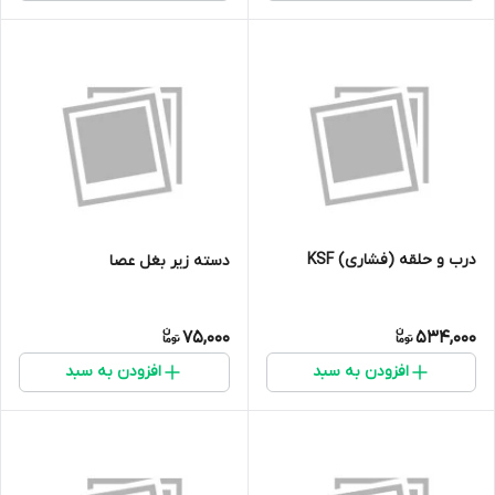
درب و حلقه (فشاری) KSF
دسته زیر بغل عصا
75,000
534,000
افزودن به سبد
افزودن به سبد