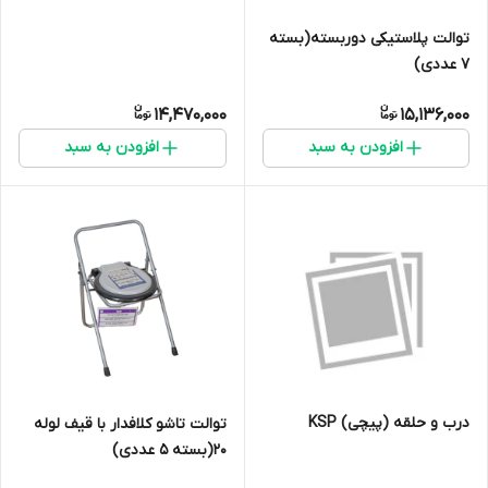
توالت پلاستیکی دوربسته(بسته
7 عددی)
14,470,000
15,136,000
افزودن به سبد
افزودن به سبد
درب و حلقه (پیچی) KSP
توالت تاشو کلافدار با قیف لوله
20(بسته 5 عددی)