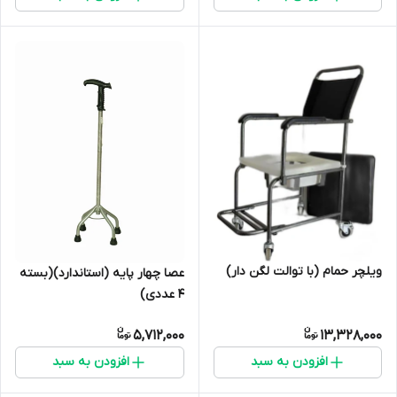
ویلچر حمام (با توالت لگن دار)
عصا چهار پایه (استاندارد)(بسته
4 عددی)
5,712,000
13,328,000
افزودن به سبد
افزودن به سبد