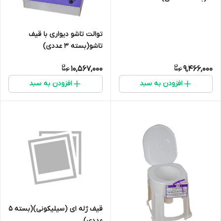
توالت تاشو دیواری با قیف
تاشو(بسته 3 عددی)
10,567,000
9,466,000
افزودن به سبد
افزودن به سبد
قیف ژله ای (سیلیکونی)(بسته 5
عددی)