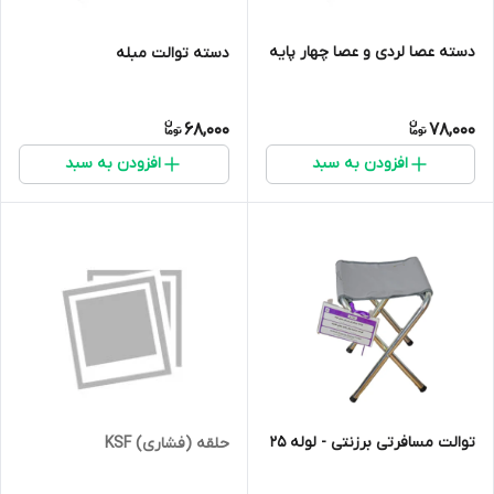
دسته عصا لردی و عصا چهار پایه
دسته توالت مبله
68,000
78,000
افزودن به سبد
افزودن به سبد
توالت مسافرتی برزنتی - لوله 25
حلقه (فشاری) KSF