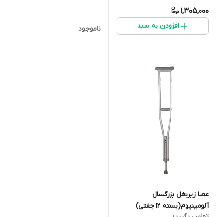
1,305,000
افزودن به سبد
ناموجود
عصا زیربغل بزرگسال
آلومینیوم(بسته 12 جفتی)
تماس بگیرید