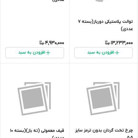
توالت پلاستیکی دورباز(بسته 7
عددی)
4,930,000
13,233,000
افزودن به سبد
افزودن به سبد
چرخ تخت گردان بدون ترمز سایز
قیف معمولی (ته باز)(بسته ۱۰
5.5