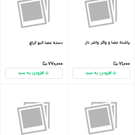
پاشنه عصا و واکر واشر دار
دسته عصا البو کراچ
770,000
71,000
افزودن به سبد
افزودن به سبد