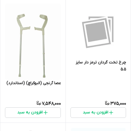
چرخ تخت گردان ترمز دار سایز
5.5
عصا آرنجی (البوکراچ) (استاندارد)
7,548,000
375,000
افزودن به سبد
افزودن به سبد