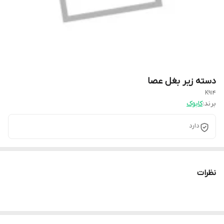
دسته زیر بغل عصا
K914
برند:
کابوک
دارد
نظرات