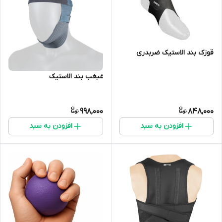
قوزک بند الاستیک ضربدری
غبغب بند الاستیک
998,000
848,000
افزودن به سبد
افزودن به سبد