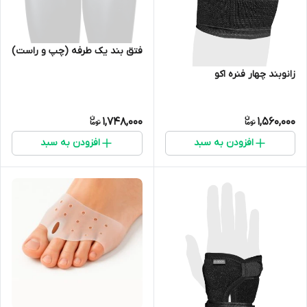
فتق بند یک طرفه (چپ و راست)
زانوبند چهار فنره اکو
1,748,000
1,560,000
افزودن به سبد
افزودن به سبد