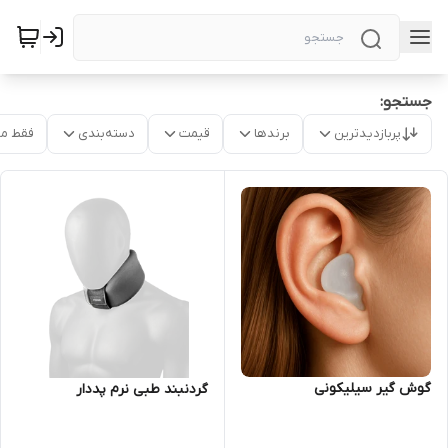
جستجو:
پربازدیدترین
برندها
قیمت
دسته‌بندی
فقط م
گوش گیر سیلیکونی
گردنبند طبی نرم پددار