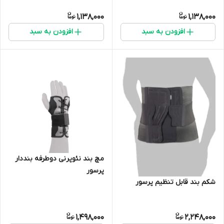
1,138,000
1,138,000
افزودن به سبد
افزودن به سبد
مچ بند نئوپرنی دوطرفه بنددار
پرسور
شکم بند قابل تنظیم پرسور
1,498,000
2,248,000