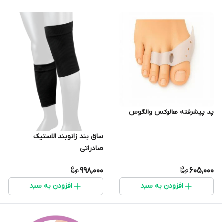
پد پیشرفته هالوکس والگوس
ساق بند زانوبند الاستیک
صادراتی
998,000
605,000
افزودن به سبد
افزودن به سبد