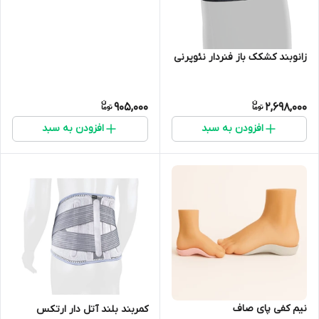
زانوبند کشکک باز فنردار نئوپرنی
905,000
2,698,000
افزودن به سبد
افزودن به سبد
نیم کفی پای صاف
کمربند بلند آتل دار ارتکس