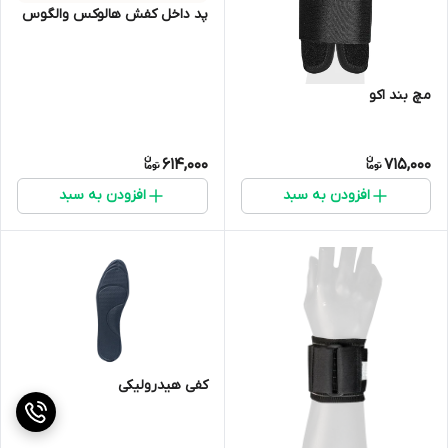
پد داخل کفش هالوکس والگوس
مچ بند اکو
614,000
715,000
افزودن به سبد
افزودن به سبد
کفی هیدرولیکی