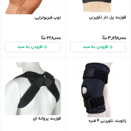
قوزبند پل دار نئوپرنی
توپ فیزیوتراپی
228,000
3,898,000
افزودن به سبد
افزودن به سبد
قوزبند پروانه ای
زانوبند نئوپرنی 4 فنره