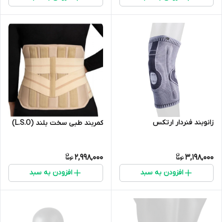
زانوبند فنردار ارتکس
کمربند طبی سخت بلند (L.S.O)
2,998,000
3,198,000
افزودن به سبد
افزودن به سبد