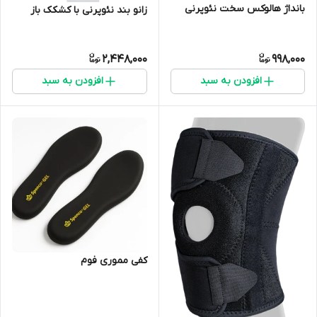
بانداژ هالوکس سخت نئوپرنی
زانو بند نئوپرنی با کشکک باز
2,448,000
998,000
افزودن به سبد
افزودن به سبد
کفی مموری فوم