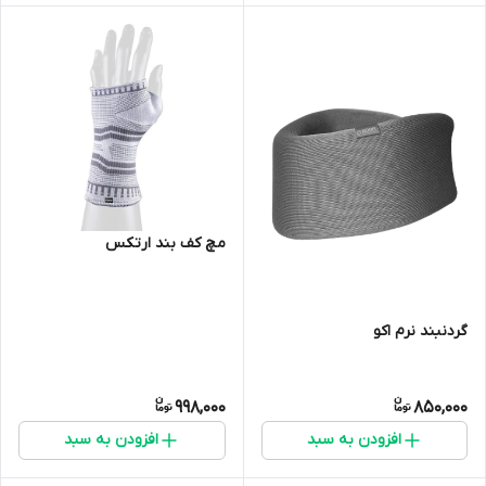
مچ کف بند ارتکس
گردنبند نرم اکو
998,000
850,000
افزودن به سبد
افزودن به سبد