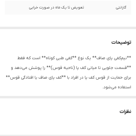
گارانتی
تعویض تا یک ماه در صورت خرابی
توضیحات
**نیم‌کفی پای صاف** یک نوع **کفی طبی کوتاه** است که فقط
**قسمت جلویی تا میانی کف پا (ناحیه قوس)** را پوشش می‌دهد و
برای حمایت از قوس کف پا در افراد با **کف پای صاف یا افتادگی قوس**
استفاده می‌شود.
**کاربردها:**
- ایجاد **حمایت برای قوس کف پا**
نظرات
- کاهش درد کف پا و پاشنه
- کمک به **توزیع بهتر وزن بدن**
- کاهش خستگی پا هنگام راه رفتن یا ایستادن طولانی