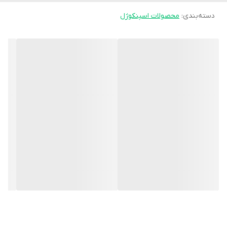
دسته‌بندی
:
محصولات اسپنکوژل
- کمک به بهبود راستای پا و تا حدی کاهش فشار روی زانو و کمر
**ویژگی‌ها:**
- اندازه کوچک‌تر از کفی کامل (نیمه جلو)
- معمولاً از **سیلیکون، ژل یا فوم طبی** ساخته می‌شود
- داخل کفش به راحتی قرار می‌گیرد
- برای کفش‌هایی که فضای کفی کامل ندارند مناسب است
**مزیت نسبت به کفی کامل:**
- جاگیری راحت‌تر در کفش‌های تنگ یا رسمی
- سبک‌تر و قابل جابجایی بین کفش‌ها
**نحوه استفاده:**
نیم‌کفی را داخل کفش قرار دهید به‌طوری که **برآمدگی آن دقیقاً زیر
قوس کف پا** قرار بگیرد.