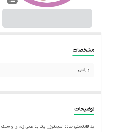
مشخصات
وارانتی
توضیحات
پد لاانگشتی ساده اسپنکوژل یک پد طبی ژله‌ای و سبک اس