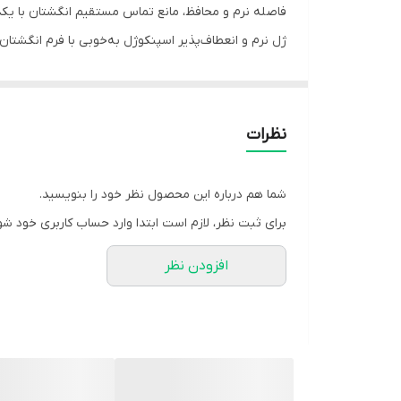
فاصله نرم و محافظ، مانع تماس مستقیم انگشتان با یکدی
ژل نرم و انعطاف‌پذیر اسپنکوژل به‌خوبی با فرم انگشتا
باعث می‌شود به‌راحتی داخل انواع کفش قابل استفاده باش
این پد برای افرادی مناسب است که دچار ساییدگی بین ا
می‌گردند.
نظرات
ویژگی‌ها:
- ساخته شده از ژل نرم و باکیفیت اسپنکو ژل
شما هم درباره این محصول نظر خود را بنویسید.
- جلوگیری از تماس و ساییدگی بین انگشتان پا
برای ثبت نظر، لازم است ابتدا وارد حساب کاربری خود شو
- کمک به کاهش درد، التهاب و میخچه بین انگشتی
افزودن نظر
- طراحی ساده، سبک و کم‌حجم
- مناسب استفاده روزانه داخل کفش
- قابل شستشو و بادوام