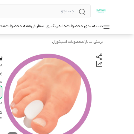
دسته‌بندی محصولات
خانه
پیگیری سفارش
همه محصولات
محص
پزشکی سایار
/
محصولات اسپنکوژل
پ
09
بر
سا
دس
وا
شن