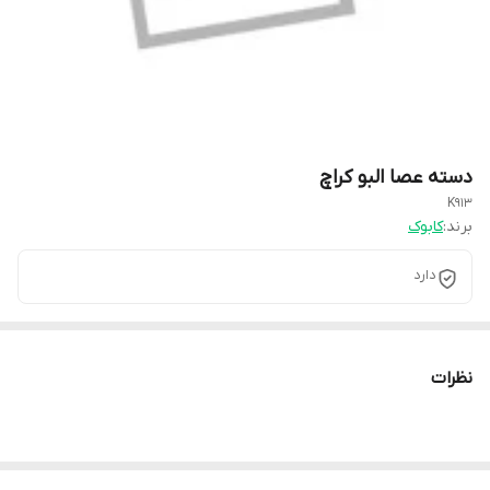
دسته عصا البو کراچ
K913
برند:
کابوک
دارد
نظرات