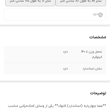
سایز M به طول 80 سانتی متر
سایز S به طول 75 سانتی متر
دارد
مشخصات
تحمل وزن تا 140
دارد
کیلوگرم
نشان استاندارد
دارد
توضیحات
**عصا چهارپایه (استاندارد) کابوک** یکی از وسایل کمک‌حرکتی مناسب