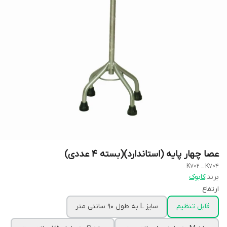
عصا چهار پایه (استاندارد)(بسته 4 عددی)
K702 _ K704
برند:
کابوک
ارتفاع
قابل تنظیم
سایز L به طول 90 سانتی متر