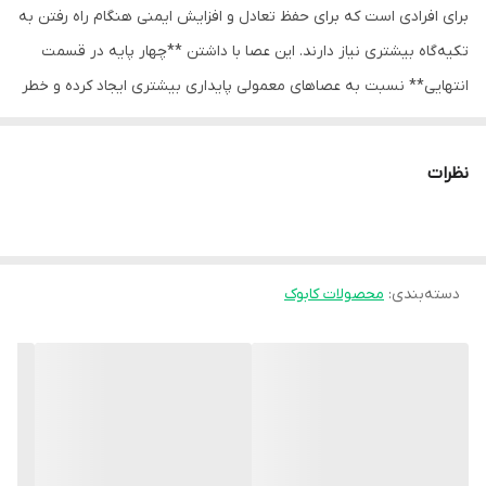
برای افرادی است که برای حفظ تعادل و افزایش ایمنی هنگام راه رفتن به
تکیه‌گاه بیشتری نیاز دارند. این عصا با داشتن **چهار پایه در قسمت
انتهایی** نسبت به عصاهای معمولی پایداری بیشتری ایجاد کرده و خطر
لغزش یا عدم تعادل را کاهش می‌دهد.
بدنه این عصا از **فلز مقاوم و باکیفیت** ساخته شده که استحکام
نظرات
بالایی داشته و در عین حال برای استفاده روزمره مناسب است. طراحی
چهارپایه باعث می‌شود وزن بدن به‌صورت یکنواخت روی سطح بیشتری
پخش شود و فرد هنگام ایستادن یا حرکت، تعادل بهتری داشته باشد.
دسته‌بندی
:
محصولات کابوک
این عصا در مدل های قابل تنظیم و مدل غیرقابل تنظیم{سه سایز
مختلف S ،M و L}تولید می‌شود تا افراد بتوانند متناسب با قد خود سایز
مناسب را انتخاب کنند. همچنین در قسمت پایین پایه‌ها **لاستیک‌های
ضدلغزش** قرار دارد که ایمنی بیشتری هنگام حرکت روی سطوح
مختلف فراهم می‌کند.
ویژگی‌ها: