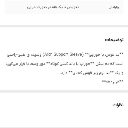
وارانتی
تعویض تا یک ماه در صورت خرابی
توضیحات
**پد قوس پا جورابی** (Arch Support Sleeve) وسیله‌ای طبی‑راحتی
است که به شکل **جوراب یا باند کشی کوتاه** دور وسط پا قرار می‌گیرد
و یک **پد نرم زیر قوس کف پا** دارد.
**کاربردها:**
- حمایت از **قوس کف پا** در افرادی که کف پای صاف یا قوس ضعیف
دارند
نظرات
- کاهش درد **فاشیای کف پا (Plantar Fasciitis)**
- کم کردن خستگی پا هنگام **پیاده‌روی طولانی یا ایستادن زیاد**
- کمک به **توزیع بهتر فشار وزن بدن روی کف پا**