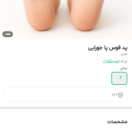
پد قوس پا جورابی
1024
برند:
اسپنکوژل
سایز
F
دارد
مشخصات