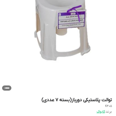
توالت پلاستیکی دورباز(بسته 7 عددی)
K405
برند:
کابوک