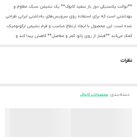
**توالت پلاستیکی دور باز سفید کابوک** یک نشیمن سبک، مقاوم و
بهداشتی است که برای استفاده روی سرویس‌های به‌داشتی ایرانی طراحی
شده است. این محصول با ایجاد ارتفاع مناسب و فرم نشیمن ارگونومیک،
کمک می‌کند **فشار از روی زانو، کمر و مفاصل** کاهش پیدا کند و
نشستن و برخاستن برای سالمندان، بیماران و افراد دچار محدودیت حرکتی
آسان‌تر شود.
نظرات
ویژگی‌ها
- **جنس پلاستیک مقاوم و باکیفیت**
ساخته‌شده از پلاستیک فشرده و محکم، مناسب استفاده روزانه در منزل
و محل کار.
دسته‌بندی
:
محصولات کابوک
- **طراحی دور باز (حفره بزرگ مرکزی)**
حفره میانی بزرگ و دور باز، باعث تخلیه آسان‌تر و راحت‌تر شده و از
تجمع آلودگی جلوگیری می‌کند.
- **رنگ سفید بهداشتی**