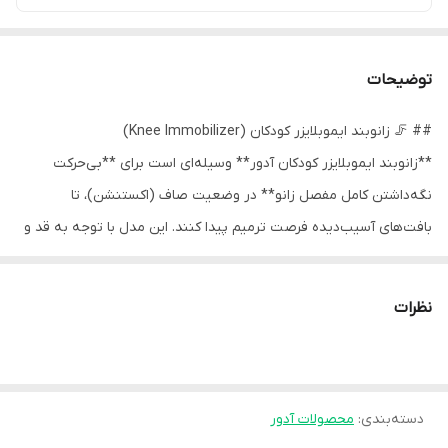
توضیحات
## 🦵 زانوبند ایموبلایزر کودکان (Knee Immobilizer)
**زانوبند ایموبلایزر کودکان آدور** وسیله‌ای است برای **بی‌حرکت
نگه‌داشتن کامل مفصل زانو** در وضعیت صاف (اکستنشن)، تا
بافت‌های آسیب‌دیده فرصت ترمیم پیدا کنند. این مدل با توجه به قد و
قطر پای کودک طراحی می‌شود و نسبت به نسخه بزرگسال سبک‌تر و
نرم‌تر است.
نظرات
✅ چه زمانی استفاده می‌شود؟
معمولاً با تجویز پزشک در موارد زیر:
- شکستگی‌های اطراف زانو (کشکک، انتهای استخوان ران/ساق)
دسته‌بندی
:
محصولات آدور
- آسیب شدید رباط‌ها یا تاندون‌ها