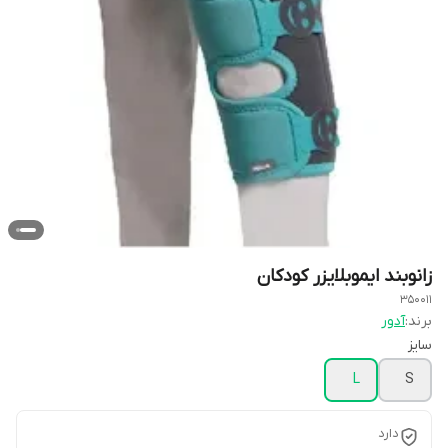
زانوبند ایموبلایزر کودکان
350011
برند:
آدور
سایز
L
S
دارد