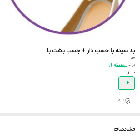
پد سینه پا چسب دار + چسب پشت پا
1015
برند:
اسپنکوژل
سایز
F
دارد
مشخصات