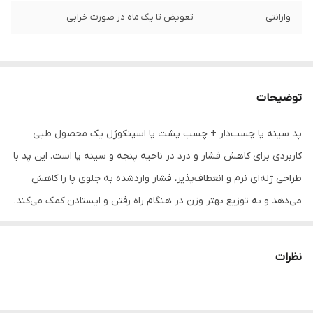
وارانتی
تعویض تا یک ماه در صورت خرابی
توضیحات
پد سینه پا چسب‌دار + چسب پشت پا اسپنکوژل یک محصول طبی
کاربردی برای کاهش فشار و درد در ناحیه پنجه و سینه پا است. این پد با
طراحی ژله‌ای نرم و انعطاف‌پذیر، فشار واردشده به جلوی پا را کاهش
می‌دهد و به توزیع بهتر وزن در هنگام راه رفتن و ایستادن کمک می‌کند.
وجود چسب در قسمت پشت پد باعث می‌شود محصول به‌خوبی در جای
خود ثابت بماند و هنگام استفاده داخل کفش جابه‌جا نشود.
نظرات
این پد برای افرادی مناسب است که در ناحیه سینه پا دچار درد، سوزش،
فشار، پینه یا خستگی می‌شوند. همچنین در استفاده طولانی‌مدت از
کفش، به‌خصوص کفش‌های تنگ، رسمی یا پاشنه‌دار، می‌تواند راحتی