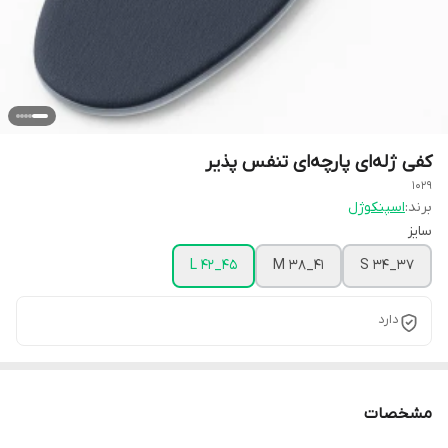
کفی ژله‌ای پارچه‌ای تنفس پذیر
1029
برند:
اسپنکوژل
سایز
L 42_45
M 38_41
S 34_37
دارد
مشخصات