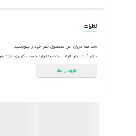
نرم و انعطاف‌پذیر اسپنکوژل مانند یک لایه محافظ عمل م
این پد به‌گونه‌ای طراحی شده که سبک، نرم و قابل استف
داخل کفش نمی‌شود.
نظرات
**مناسب برای:**
- انحراف انگشت کوچک پا
شما هم درباره این محصول نظر خود را بنویسید.
- درد و التهاب کنار انگشت پنجم
برای ثبت نظر، لازم است ابتدا وارد حساب کاربری خود شو
- میخچه و پینه ناشی از فشار کفش
افزودن نظر
- محافظت از انگشت کوچک در برابر سایش
- کاهش ناراحتی هنگام راه رفتن یا ایستادن طولانی
**ویژگی‌ها:**
- ساخته‌شده از ژل نرم و ضد حساسیت اسپنکو ژل
- کاهش فشار و اصطکاک روی انگشت کوچک پا
- کمک به پیشگیری از پینه، میخچه و التهاب
- طراحی سبک و راحت برای استفاده روزانه