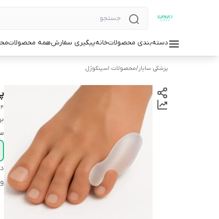
دسته‌بندی محصولات
خانه
پیگیری سفارش
همه محصولات
محص
پزشکی سایار
/
محصولات اسپنکوژل
پ
04
بر
سا
دس
وا