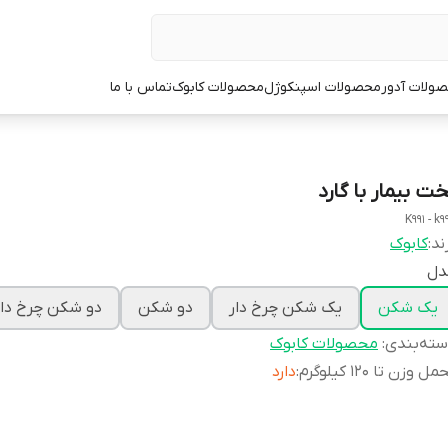
ولات آدور
محصولات اسپنکوژل
محصولات کابوک
تماس با ما
خت بیمار با گارد
K991 - k9
ند:
کابوک
دل
یک شکن
یک شکن چرخ دار
دو شکن
دو شکن چرخ دار
ته‌بندی
:
محصولات کابوک
ل وزن تا 120 کیلوگرم
:
دارد