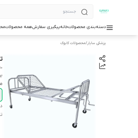
دسته‌بندی محصولات
خانه
پیگیری سفارش
همه محصولات
محص
پزشکی سایار
/
محصولات کابوک
ت
90
بر
م
دس
تحم