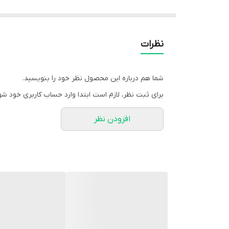
تخت‌های بیمار کابوک همچنین در دو نوع **با چرخ و بدو
تخت وجود دارد گزینه مناسبی هستند. مدل‌های بدون چرخ
استفاده از متریال باکیفیت، طراحی ارگونومیک و ساختار 
نظرات
مراقبت از بیمار در منزل** گزینه‌ای مناسب و قابل اعتماد
شما هم درباره این محصول نظر خود را بنویسید.
برای ثبت نظر، لازم است ابتدا وارد حساب کاربری خود شو
افزودن نظر