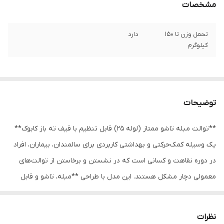
مشخصات
تحمل وزن تا 150
دارد
کیلوگرم
توضیحات
**توالت مبله تاشو ممتاز (لوله 25) قابل تنظیم با قیف ته باز کابوک**
یک وسیله کمک‌حرکتی و بهداشتی کاربردی برای سالمندان، بیماران، افراد
در دوره نقاهت و کسانی است که در نشستن و برخاستن از توالت‌های
معمولی دچار مشکل هستند. این مدل با طراحی **مبله، تاشو و قابل
تنظیم**، راحتی بیشتر و استفاده آسان‌تری را برای کاربر فراهم می‌کند.
بدنه این محصول از **لوله فلزی مقاوم با قطر 25 میلی‌متر** ساخته
نظرات