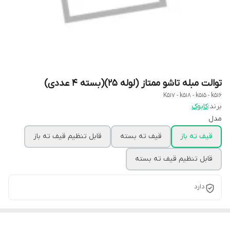
توالت مبله تاشو ممتاز (لوله 25)(بسته 4 عددی)
K517 - k518 - k515 - k516
برند:
کابوک
مدل
قیف ته باز
قیف ته بسته
قابل تنظیم قیف ته باز
قابل تنظیم قیف ته بسته
دارد