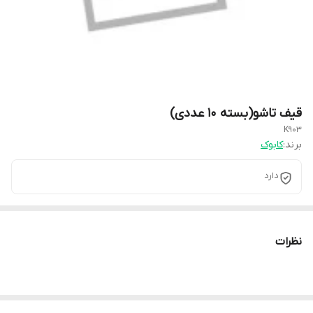
قیف تاشو(بسته ۱۰ عددی)
K903
برند:
کابوک
دارد
نظرات