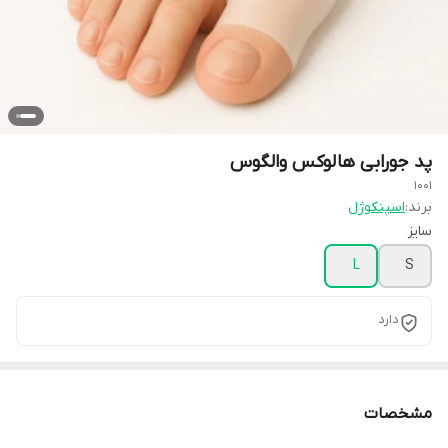
پد جورابی هالوکس والگوس
1001
برند:
اسپنکوژل
سایز
L
S
دارد
مشخصات