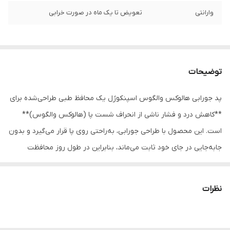
وارانتی
تعویض تا یک ماه در صورت خرابی
توضیحات
پد جورابی هالوکس والگوس اسپنکوژل یک محافظ طبی طراحی‌شده برای
**کاهش درد و فشار ناشی از انحراف شست پا (هالوکس والگوس)**
است. این محصول با طراحی جورابی، به‌راحتی روی پا قرار می‌گیرد و بدون
جابه‌جایی در جای خود ثابت می‌ماند، بنابراین در طول روز محافظت
مؤثری از ناحیه شست پا ایجاد می‌کند.
در این پد از ژل نرم و انعطاف‌پذیر اسپنکوژل استفاده شده که روی
نظرات
برجستگی استخوان کنار شست قرار می‌گیرد و مانند یک لایه محافظ، از
تماس مستقیم این ناحیه با کفش جلوگیری می‌کند. این ویژگی باعث
**کاهش اصطکاک، فشار، درد و التهاب** در مفصل شست پا می‌شود.