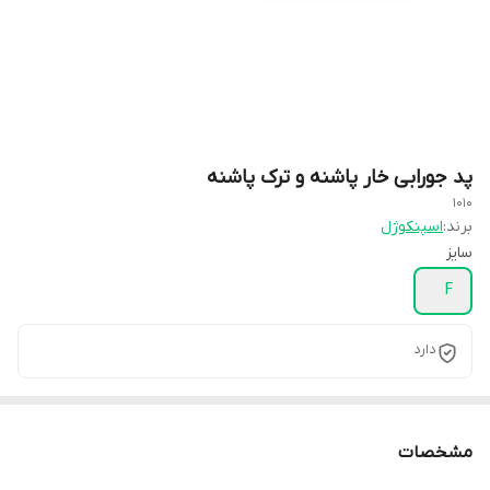
پد جورابی خار پاشنه و ترک پاشنه
1010
برند:
اسپنکوژل
سایز
F
دارد
مشخصات