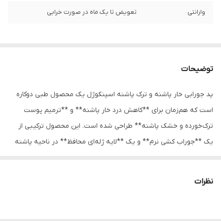
وارانتی
تعویض تا یک ماه در صورت خرابی
توضیحات
پد جورابی خار پاشنه و ترک پاشنه اسپنکوژل یک محصول طبی دوکاره
است که هم‌زمان برای **کاهش درد خار پاشنه** و **ترمیم پوست
ترک‌خورده و خشک پاشنه** طراحی شده است. این محصول ترکیبی از
یک **جوراب کشی نرم** و یک **لایه ژله‌ای محافظ** در ناحیه پاشنه
دارد که باعث می‌شود در تمام طول روز پاشنه پا حمایت شده، نرم بماند
و فشار کمتری روی آن وارد شود.
نظرات
لایه ژله‌ای اسپنکوژل زیر پاشنه مانند یک بالشتک عمل می‌کند و ضربات
ناشی از راه رفتن و ایستادن را جذب کرده و فشار مستقیم روی خار پاشنه
را کم می‌کند. این باعث کاهش درد، التهاب و سوزش مخصوصاً در ساعات