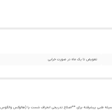
تعویض تا یک ماه در صورت خرابی
یله طبی پیشرفته برای **اصلاح تدریجی انحراف شست پا (هالوکس والگوس