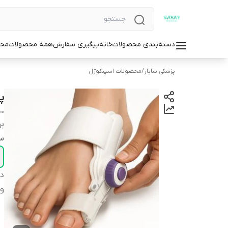
دسته‌بندی محصولات
خانه
پیگیری سفارش
همه محصولات
محص
پزشکی سایار
/
محصولات اسپنکوژل
پ
00
بر
سا
دس
وا