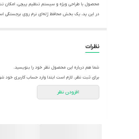
محصول با طراحی ویژه و سیستم تنظیم پیچی، امکان تنظی
در این پد، یک بخش محافظ ژله‌ای نرم روی برجستگی استخ
به‌آرامی فاصله بین انگشت شست و انگشت کناری را تن
ژل نرم اسپنکوژل باعث کاهش اصطکاک، درد و التهاب در ن
**انحراف متوسط تا شدید شست پا** هستند.
نظرات
این پد معمولاً برای استفاده در زمان استراحت، در منزل
ویژگی‌ها:
شما هم درباره این محصول نظر خود را بنویسید.
- سیستم تنظیم پیچی برای تنظیم تدریجی فاصله ا
برای ثبت نظر، لازم است ابتدا وارد حساب کاربری خود شو
- کمک به اصلاح انحراف شست پا (هالوکس والگوس)
افزودن نظر
- محافظت از برجستگی استخوان کنار شست (بونیون)
- کاهش درد، فشار و التهاب مفصل شست
- ساخته شده از ژل نرم و ضد حساسیت اسپنکو ژل
- طراحی ارگونومیک و قابل تنظیم برای اندازه‌های مختلف
- مناسب استفاده در منزل و هنگام استراحت