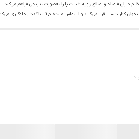
م میزان فاصله و اصلاح زاویه شست پا را به‌صورت تدریجی فراهم می‌کند.
وان کنار شست قرار می‌گیرد و از تماس مستقیم آن با کفش جلوگیری می‌کند. ه
ظیم کرد تا فشار از روی مفصل شست کاهش پیدا کند و وضعیت طبیعی انگشت ب
احیه بونیون می‌شود و در عین حال ساختار قابل تنظیم این محصول آن را به گ
 یا هنگام خواب توصیه می‌شود تا فرآیند اصلاح بدون فشار کفش انجام شود.
نگشت شست
ید.
 پا