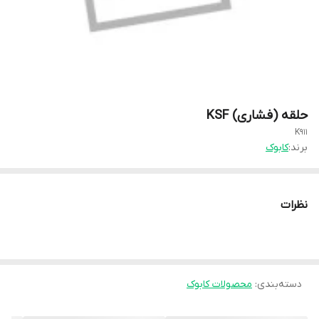
حلقه (فشاری) KSF
K911
برند:
کابوک
نظرات
دسته‌بندی
:
محصولات کابوک