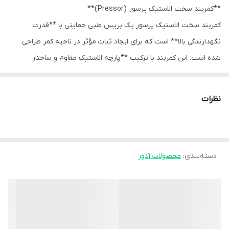
**کمربند سخت الاستیک پرسور (Pressor)**
کمربند سخت الاستیک پرسور یک بریس طبی حمایتی با **قدرت
نگهدارندگی بالا** است که برای ایجاد ثبات مؤثر در ناحیه کمر طراحی
شده است. این کمربند با ترکیب **پارچه الاستیک مقاوم و ساختار
تقویت‌شده (سخت‌تر نسبت به مدل نرم)**، فشار یکنواخت و
قابل‌کنترلی را به ستون فقرات کمری وارد می‌کند و به کاهش درد،
نظرات
جلوگیری از حرکات آسیب‌زا و حفظ راستای صحیح بدن کمک می‌کند.
برخلاف کمربندهای نرم، این مدل از سری پرسور با **ساختار محکم‌تر و
فشرده‌سازی قوی‌تر**، گزینه‌ای مناسب برای افرادی است که به حمایت
دسته‌بندی
:
محصولات آدور
بیشتری نیاز دارند اما همچنان خواهان انعطاف‌پذیری نسبی و راحتی در
استفاده روزانه هستند.
### ویژگی‌های کلیدی
- **حمایت قوی‌تر نسبت به مدل نرم:** ایجاد ثبات بهتر برای ستون
فقرات کمری.