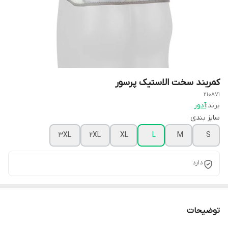
کمربند سخت الاستیک پرسور
210871
برند:
آدور
سایز بندی
3XL
2XL
XL
L
M
S
دارد
توضیحات