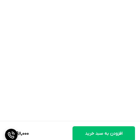
ناپایداری مچ می‌شوند**
### مزایا
- کاهش درد و التهاب
- جلوگیری از تکرار آسیب
- کمک به فرم‌دهی صحیح هنگام حرکت
- افزایش امنیت هنگام راه‌رفتن
- سبک، راحت و قابل استفاده داخل کفش (بسته به مدل و نوع کفش)
### نکات استفاده
- در فاز حاد آسیب، پزشک معمولاً توصیه می‌کند روزانه چند ساعت با
فواصل استراحت استفاده شود.
- بندها را بیش از حد سفت نکنید تا جریان خون مختل نشود.
- داخل کفش با زیره پهن و راحت بهتر قابل استفاده است.
افزودن به سبد خرید
1,798,000