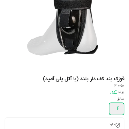
قوزک بند کف دار بلند (با آتل پلی آمید)
310050
برند:
آدور
سایز
F
دارد