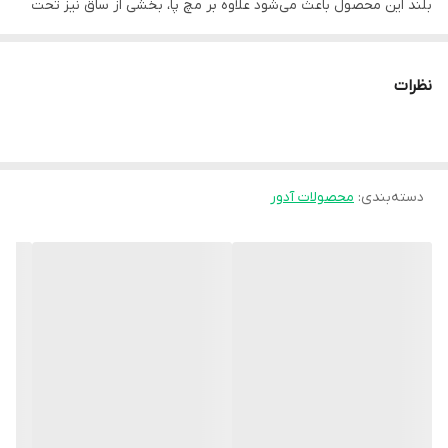
بلند این محصول باعث می‌شود علاوه بر مچ پا، بخشی از ساق نیز تحت
حمایت قرار گیرد. وجود **کفی سفت اما سبک** در بخش زیرین، توزیع
فشار را یکنواخت کرده و ثبات بیشتری در هنگام راه‌رفتن ایجاد می‌کند.
نظرات
### ویژگی‌ها
- **دارای آتل‌های پلی‌آمید سبک و مقاوم**
آتل‌های پلی‌آمیدی در دو طرف قوزک قرار گرفته‌اند تا حرکات ناگهانی و
دسته‌بندی
:
محصولات آدور
خطرناک (چرخش، پیچ‌خوردگی، خم شدن بیش از حد) را محدود کنند،
بدون اینکه حرکت طبیعی راه‌رفتن کاملاً مختل شود.
- **طراحی بلند برای حمایت بهتر**
بخش بالاتر تا یک‌سوم پایینی ساق ادامه دارد. این موضوع باعث
پایداری بیشتر و کنترل بهتر حرکات مچ پا می‌شود.
- **کفی زیرپایی یکپارچه**
زیر محصول یک پلیت / کفی تعبیه شده که:
- نقش تکیه‌گاهی دارد