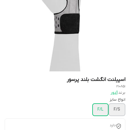
اسپیلنت انگشت بلند پرسور
210851
برند:
آدور
انواع سایز
F/L
F/S
دارد