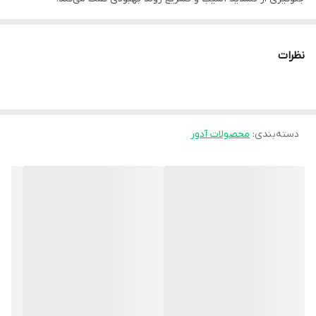
طراحی بلند این اسپیلنت باعث می‌شود کل طول انگشت از قاعده تا نوک
انگشت تحت حمایت قرار گیرد. ساختار سبک و ارگونومیک آن امکان
نظرات
استفاده روزانه را فراهم کرده و در عین حال فشار کنترل‌شده و یکنواختی
روی ناحیه آسیب‌دیده ایجاد می‌کند.
**ویژگی‌ها:**
دسته‌بندی
:
محصولات آدور
- طراحی بلند برای پوشش و حمایت کامل انگشت
- کمک به ثابت‌سازی مفاصل انگشت
- کاهش درد و جلوگیری از حرکات مضر
- سبک، راحت و قابل استفاده در طول روز
- قابلیت تنظیم و فیکس شدن مناسب
- مناسب برای استفاده دست راست و چپ (بسته به انگشت مورد نظر)
**موارد استفاده:**
- شکستگی‌های خفیف انگشت
- کشیدگی و پارگی تاندون‌ها