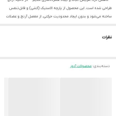
طراحی شده است. این محصول از پارچه‌ الاستیک (کشی) و قابل‌تنفس
ساخته می‌شود و بدون ایجاد محدودیت حرکتی، از مفصل آرنج و عضلات
اطراف آن حمایت می‌کند.
به دلیل طراحی ساده و وزن بسیار کم ، آرنج بند الاستیک انتخابی ایده‌آل
نظرات
برای استفاده روزمره ، فعالیت‌های ورزشی سبک و پیشگیری از
آسیب‌دیدگی‌های ناشی از فشار تکراری است.
ویژگی‌ها
دسته‌بندی
:
محصولات آدور
- ساخته‌شده از **پارچه‌ کشی و قابل‌تنفس**
- ایجاد **فشرده‌سازی ملایم و یکنواخت** روی آرنج
- سبک و راحت، مناسب استفاده طولانی‌مدت
- بدون محدودیت محسوس در حرکت مفصل
- کمک به کاهش درد و خستگی عضلات ساعد و آرنج
- طراحی قابل‌استفاده برای هر دو دست (چپ و راست)
- مناسب برای استفاده زیر لباس