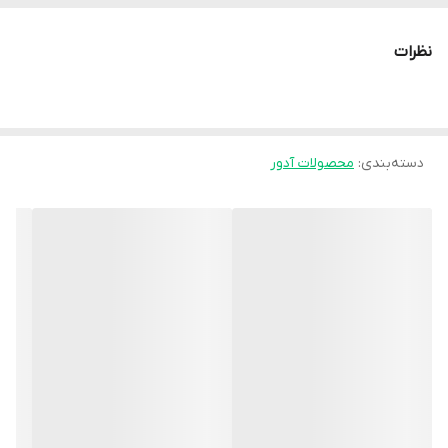
(اسپلینت)** قرار دارد.
این مچ‌بند از **پارچه نرم و کشی** ساخته شده که دور مچ بسته
نظرات
می‌شود و دارای **آتل پلاستیکی یا فلزی سبک** در بخش کف‌دست یا
پشت مچ است.
این آتل باعث می‌شود:
دسته‌بندی
:
محصولات آدور
- مچ در **وضعیت استاندارد و ثابت** بماند
- حرکات خطرناک محدود شود
- فشار از روی تاندون‌ها و رباط‌های مچ برداشته شود
به دلیل طراحی کودکانه، سایز، جنس و سختی آن برای سنین پایین کاملاً
مناسب است.
⭐ موارد کاربرد مچ‌بند آتل‌دار آدور برای کودکان
این محصول معمولاً برای موارد زیر توصیه می‌شود:
- **کشیدگی، رگ‌به‌رگ شدن یا التهاب تاندون‌های مچ**
- **آسیب‌های ناشی از زمین‌خوردگی** (مثل ضربه به کف دست)