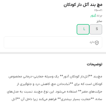
مچ بند آتل دار کودکان
250021
برند:
آدور
سایز
L
S
دارد
توضیحات
مچ‌بند **آتل‌دار کودکان آدور** یک وسیله حمایتی–درمانی مخصوص
کودکان است که برای **ثبات‌دادن مچ، کاهش درد و جلوگیری از
حرکت‌های مضر** استفاده می‌شود. این نوع مچ‌بند نسبت به مدل‌های
ساده، **حمایت بسیار بیشتری** فراهم می‌کند زیرا داخل آن **آتل