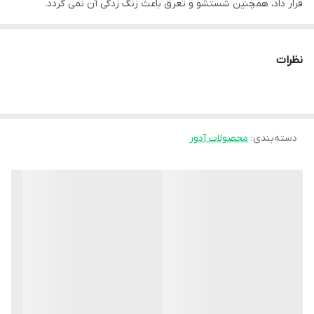
قرار داد، همچنین شستشو و تعرق باعث زنگ زدگی آن نمی گردد.
آتل انگشت
• جهت محافظت، حمایت و کمک به بهبود روند درمان انگشت (یا
نظرات
انگشتان) دست
• انعطاف پذیر و با قابلیت حالت پذیری متناسب با فرم انگشتان دست
• ثابت نگه داشتن انگشت آسیب دیده به کمک آتل آلومینیومی
دسته‌بندی
:
موارد استفاده محصول:
محصولات آدور
• تسکین درد و التهاب مفاصل میانی و انتهایی انگشتان دست
• شکستگی، در رفتگی و ضرب دیدگی انگشتان دست
• پس از عمل جراحی انگشتان دست
• کشیدگی و پارگی تاندون و لیگامان انگشتان دست
نکات پیشنهادی:
• به جهت رعایت موارد بهداشتی، حداقل یک بار در هفته، محصول را با
آب سرد و صابون بشویید.