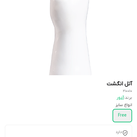
آتل انگشت
210010
برند:
آدور
انواع سایز
Free
دارد