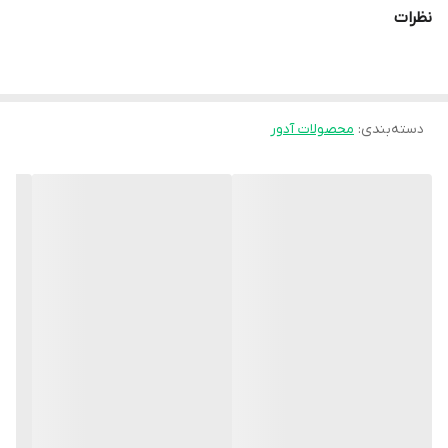
مناسب برای دوران درمان و نقاهت آسیب‌های مچ دست محسوب
نظرات
می‌شود.
طراحی ارگونومیک، بندهای قابل تنظیم و پارچه تنفسی به کار رفته در
مچ‌بند آتل‌دار ارتکس، استفاده طولانی‌مدت را راحت‌تر کرده و از تعریق و
دسته‌بندی
:
محصولات آدور
ناراحتی پوستی جلوگیری می‌کند.
**ویژگی‌ها:**
- دارای آتل داخلی برای ثابت‌سازی بهتر مچ دست
- کاهش درد و التهاب مفصل مچ
- کمک به حفظ وضعیت صحیح آناتومیک مچ
- بندهای قابل تنظیم برای فیکس شدن بهتر
- ساخته شده از متریال سبک، مقاوم و قابل تنفس
- مناسب برای دست راست یا چپ (بسته به مدل)
**موارد استفاده:**
- سندروم تونل کارپال