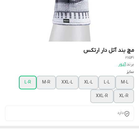
مچ بند آتل دار ارتکس
211541
برند:
آدور
سایز
L-R
M-R
XXL-L
XL-L
L-L
M-L
XXL-R
XL-R
دارد