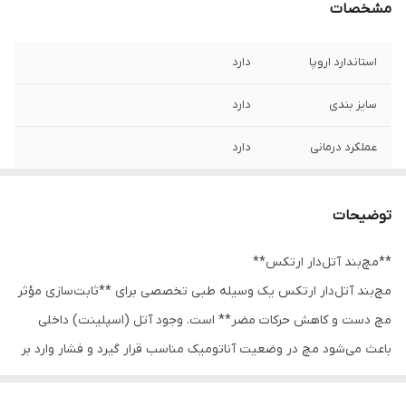
مشخصات
استاندارد اروپا
دارد
سایز بندی
دارد
عملکرد درمانی
دارد
توضیحات
**مچ‌بند آتل‌دار ارتکس**
مچ‌بند آتل‌دار ارتکس یک وسیله طبی تخصصی برای **ثابت‌سازی مؤثر
مچ دست و کاهش حرکات مضر** است. وجود آتل (اسپلینت) داخلی
باعث می‌شود مچ در وضعیت آناتومیک مناسب قرار گیرد و فشار وارد بر
تاندون‌ها، رباط‌ها و عصب مدیان کاهش یابد. این محصول گزینه‌ای