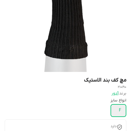
مچ کف بند الاستیک
210190
برند:
آدور
انواع سایز
F
دارد