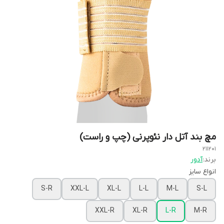
مچ بند آتل دار نئوپرنی (چپ و راست)
211201
برند:
آدور
انواع سایز
S-R
XXL-L
XL-L
L-L
M-L
S-L
XXL-R
XL-R
L-R
M-R