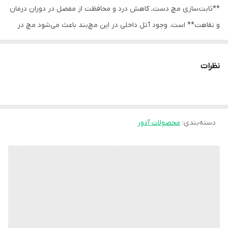
**ثابت‌سازی مچ دست، کاهش درد و محافظت از مفصل در دوران درمان
و نقاهت** است. وجود آتل داخلی در این مچ‌بند باعث می‌شود مچ در
وضعیت صحیح آناتومیک قرار گیرد و از حرکات ناگهانی یا مضر جلوگیری
شود.
نظرات
جنس نئوپرنی این محصول علاوه بر ایجاد **حمایت مناسب، خاصیت
گرمادهی درمانی** نیز دارد که به افزایش گردش خون در ناحیه مچ و
کاهش التهاب و درد کمک می‌کند. طراحی ارگونومیک آن باعث می‌شود
دسته‌بندی
:
محصولات آدور
مچ‌بند به‌خوبی روی دست قرار گرفته و در عین حال راحتی لازم برای
استفاده طولانی‌مدت را فراهم کند. این محصول در مدل‌های **مخصوص
دست چپ و دست راست** تولید می‌شود تا بهترین فیت و کارایی را
ارائه دهد.
**ویژگی‌ها:**
- دارای آتل داخلی برای ثابت‌سازی مؤثر مچ دست
- ساخته شده از نئوپرن با خاصیت گرمادهی درمانی