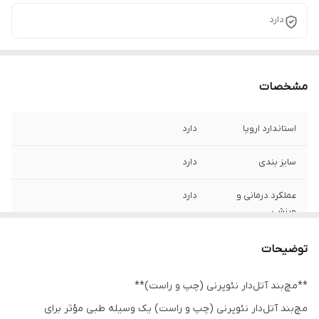
دارد
مشخصات
استاندارد اروپا
دارد
سایز بندی
دارد
عملکرد درمانی و
دارد
ورزشی
قابلیت شست و شو
بصورت پیشنهاد شده
توضیحات
**مچ‌بند آتل‌دار نئوپرنی (چپ و راست)**
مچ‌بند آتل‌دار نئوپرنی (چپ و راست) یک وسیله طبی مؤثر برای