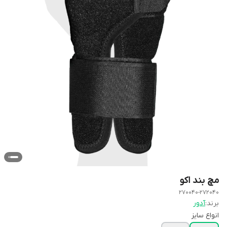
مچ بند اکو
270040-272040
برند:
آدور
انواع سایز