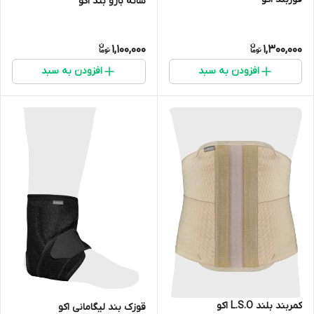
شانه بازو بند اکو
1,100,000
1,300,000
افزودن به سبد
افزودن به سبد
کمربند بلند L.S.O اکو
قوزک بند لیگامانی اکو