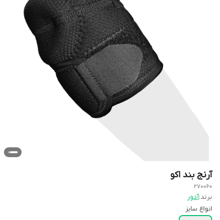
آرنج بند اکو
270060
برند:
آدور
انواع سایز