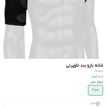
شانه بازو بند نئوپرنی
210800
برند:
آدور
انواع سایز
Free
دارد