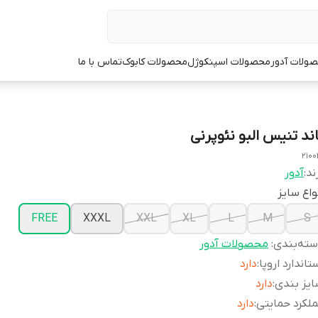
ولات آدور
محصولات اسپنکوژل
محصولات کابوک
تماس با ما
اند تنیس البو نئوپرنی
2100
ند:
آدور
واع سایز
FREE
XXXL
XXL
XL
L
M
S
ته‌بندی
:
محصولات آدور
تاندارد اروپا
:
دارد
یز بندی
:
دارد
لکرد حمایتی
:
دارد