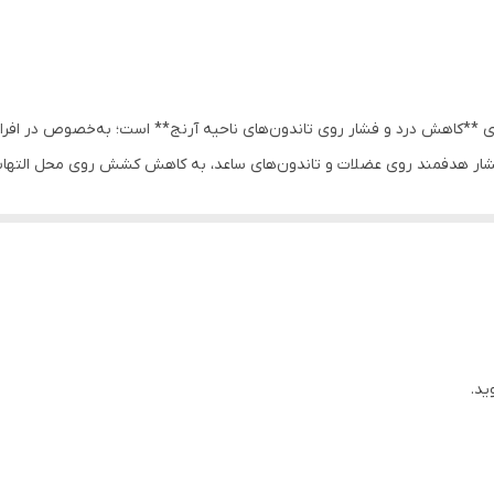
**کاهش درد و فشار روی تاندون‌های ناحیه آرنج** است؛ به‌خصوص در افرادی
د فشار هدفمند روی عضلات و تاندون‌های ساعد، به کاهش کشش روی محل التهاب 
ی‌شود که می‌تواند به افزایش گردش خون، کاهش سفتی عضلانی و تسریع روند 
ش استفاده شود.
درد)
ید.