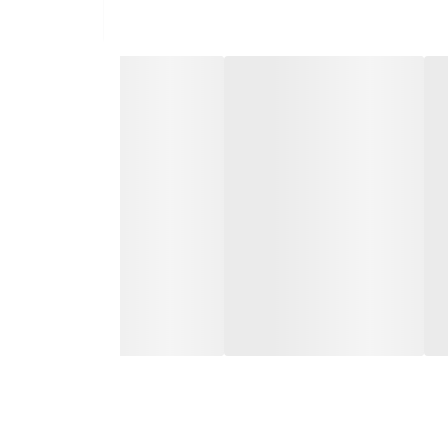
ی‌کنید، باند تنیس البو نئوپرنی می‌تواند با **فشار