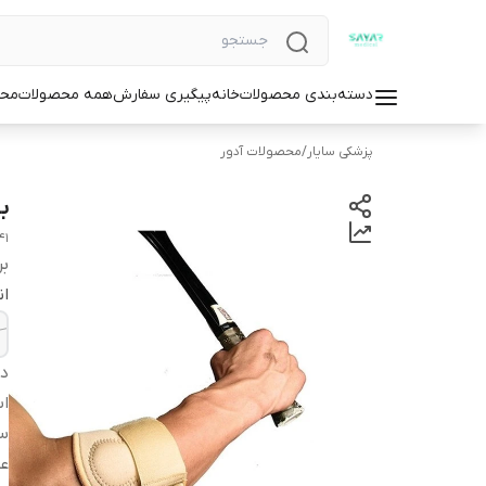
دسته‌بندی محصولات
خانه
پیگیری سفارش
همه محصولات
محص
پزشکی سایار
/
محصولات آدور
ب
41
بر
ان
دس
اس
سا
عم