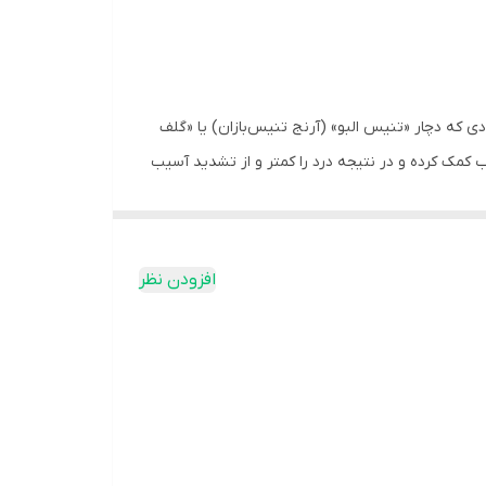
 که دچار «تنیس البو» (آرنج تنیس‌بازان) یا «گلف
کمک کرده و در نتیجه درد را کمتر و از تشدید آسیب
ترمیم کمک کند. طراحی کم‌حجم آن این امکان را
افزودن نظر