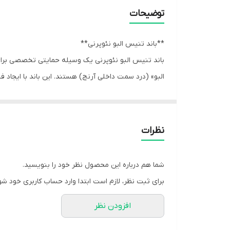
توضیحات
**باند تنیس البو نئوپرنی**
باند تنیس البو نئوپرنی یک وسیله حمایتی تخصصی برای 
البو» (درد سمت داخلی آرنج) هستند. این باند با ایجا
جلوگیری می‌کند.
جنس نئوپرنی باند باعث **گرمادهی ملایم** در ناحیه م
می‌دهد که به‌راحتی زیر یا روی لباس روزمره و حین ورز
نظرات
ویژگی‌ها
- ساخته‌شده از نئوپرن با خاصیت گرمادهی درمانی
شما هم درباره این محصول نظر خود را بنویسید.
- **ایجاد فشار موضعی** روی تاندون‌های ساعد (نقطه 
برای ثبت نظر، لازم است ابتدا وارد حساب کاربری خود شو
- کمک به کاهش درد، التهاب و خستگی عضلات ساعد
افزودن نظر
- بند چسبی (ولکرو) برای تنظیم دقیق میزان فشار
- سبک، کم‌حجم و مناسب استفاده طولانی‌مدت