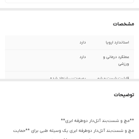
مشخصات
استاندارد اروپا
دارد
عملکرد درمانی و
دارد
ورزشی
قابلیت شست و شو
بصورت پیشنهاد شده
سایز بندی
دارد
توضیحات
**مچ و شست‌بند آتل‌دار دوطرفه ابری**
مچ و شست‌بند آتل‌دار دوطرفه ابری یک وسیله طبی برای **حمایت