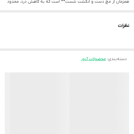
همزمان از مچ دست و انگشت شست** است که به کاهش درد، محدود
کردن حرکات مضر و تسریع روند بهبودی کمک می‌کند. وجود آتل در
ساختار این محصول باعث می‌شود مچ و شست در وضعیت صحیح قرار
نظرات
گرفته و فشار وارد بر مفاصل، تاندون‌ها و رباط‌ها کاهش یابد.
جنس ابری نرم و سبک این مچ‌بند باعث **راحتی بیشتر در استفاده
طولانی‌مدت** شده و از ایجاد فشار یا ناراحتی روی پوست جلوگیری
دسته‌بندی
:
محصولات آدور
می‌کند. همچنین طراحی دوطرفه آن امکان استفاده برای **هر دو دست
راست و چپ** را فراهم می‌سازد.
**ویژگی‌ها:**
- دارای آتل برای ثابت‌سازی مچ دست و انگشت شست
- طراحی دوطرفه، قابل استفاده برای دست راست و چپ
- ساخته شده از متریال ابری نرم و راحت
- کمک به کاهش درد و التهاب
- دارای بندهای قابل تنظیم برای فیکس شدن بهتر