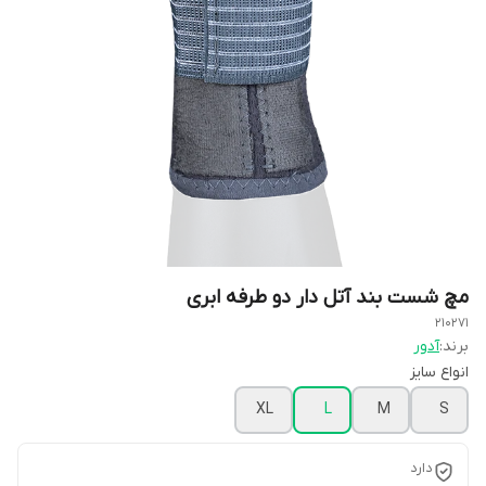
مچ شست بند آتل دار دو طرفه ابری
210271
برند:
آدور
انواع سایز
XL
L
M
S
دارد