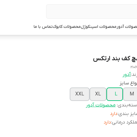
ولات آدور
محصولات اسپنکوژل
محصولات کابوک
تماس با ما
چ کف بند ارتکس
2106
ند:
آدور
واع سایز
XXL
XL
L
M
ته‌بندی
:
محصولات آدور
یز بندی
:
دارد
لکرد درمانی
:
دارد