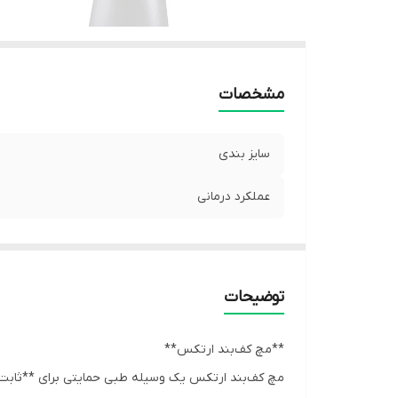
مشخصات
سایز بندی
عملکرد درمانی
توضیحات
**مچ کف‌بند ارتکس**
مچ کف‌بند ارتکس یک وسیله طبی حمایتی برای **ثابت