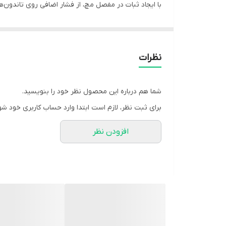
با ایجاد ثبات در مفصل مچ، از فشار اضافی روی تاندون‌ه
**ویژگی‌ها:**
- ایجاد حمایت و ثبات مناسب برای مچ و کف دست
- کاهش درد و جلوگیری از حرکات مضر مچ
نظرات
- دارای بندهای قابل تنظیم برای فیت بهتر
- ساخته شده از متریال سبک و قابل تنفس
شما هم درباره این محصول نظر خود را بنویسید.
- طراحی ارگونومیک برای استفاده راحت در طول روز
برای ثبت نظر، لازم است ابتدا وارد حساب کاربری خود شو
**موارد استفاده:**
افزودن نظر
- کشیدگی و التهاب تاندون‌های مچ دست
- سندروم تونل کارپال
- ضرب‌دیدگی و آسیب‌های خفیف مچ دست
- مراقبت‌های پس از آسیب یا جراحی مچ
مچ کف‌بند ارتکس انتخابی مناسب برای افرادی است که ب