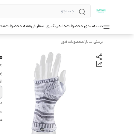
دسته‌بندی محصولات
خانه
پیگیری سفارش
همه محصولات
محص
پزشکی سایار
/
محصولات آدور
م
91
بر
ان
دس
سا
عم