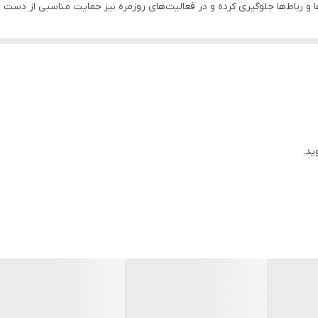
ا و رباط‌ها جلوگیری کرده و در فعالیت‌های روزمره نیز حمایت مناسبی از دست ف
ید.
ه **حمایت و تثبیت مچ دست در فعالیت‌های روزمره یا دوران درمان** نیاز دا