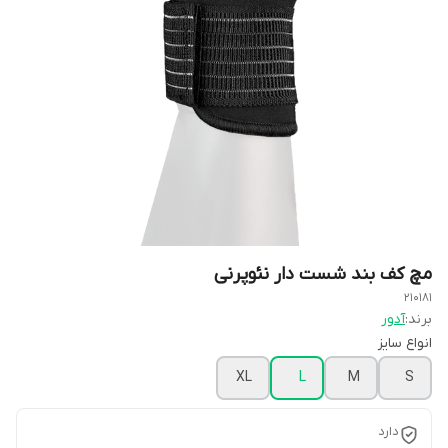
مچ کف بند شست دار نئوپرنی
210181
برند:
آدور
انواع سایز
XL
L
M
S
دارد