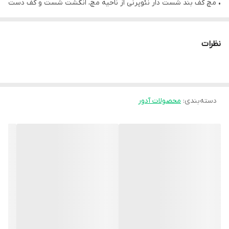
• مچ کف بند شست دار نئوپرنی از ناحیه مچ، انگشت شست و کف دست
محافظت و حمایت کرده و روند بهبودی را تسریع می بخشد.
مچ کف بند شست دار نئوپرنی
نظرات
• ایجاد گرما و فشار موضعی به منظور تسکین درد در ناحیه مچ و کف
دست
• محافظت از پانسمان های زخم در ناحیه مچ و کف دست
دسته‌بندی
:
محصولات آدور
• حمایت از مفاصل مچ دست ورزشکاران در طول تمرین و فعالیت
ورزشی
موارد استفاده محصول:
• حمایت از مچ و شست ضعیف در ناحیه دست
• رگ به رگ شدن مچ دست
• سندروم خفیف تونل کارپال
• آرتروز مچ دست
• رماتیسم