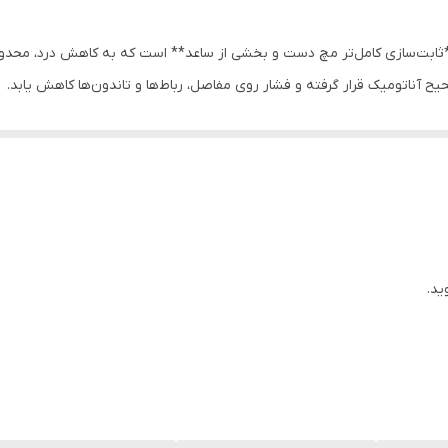
 **ثابت‌سازی کامل‌تر مچ دست و بخشی از ساعد** است که به کاهش درد، محدو
ناتومیک قرار گرفته و فشار روی مفاصل، رباط‌ها و تاندون‌ها کاهش یابد.
بات بهتر نسبت به مدل‌های کوتاه** می‌شود و به همین دلیل برای آسیب‌های 
استفاده طولانی‌مدت فراهم می‌کند. این محصول در مدل‌های **مخصوص دست
ید.
ت