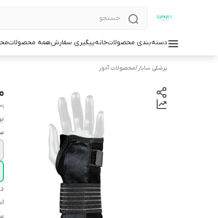
دسته‌بندی محصولات
خانه
پیگیری سفارش
همه محصولات
محص
پزشکی سایار
/
محصولات آدور
م
31
بر
سا
دس
اس
سا