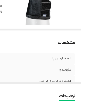
عم
ق
مشخصات
استاندارد اروپا
سایزبندی
عملکرد درمانی و ورزشی
قابلیت شست و شو
توضیحات