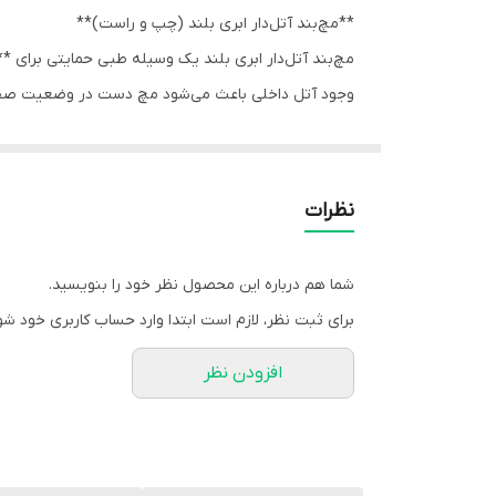
**مچ‌بند آتل‌دار ابری بلند (چپ و راست)**
مچ‌بند آتل‌دار ابری بلند یک وسیله طبی حمایتی برای
وجود آتل داخلی باعث می‌شود مچ دست در وضعیت صحیح آ
طراحی بلند این مچ‌بند باعث ایجاد **حمایت بیشتر و ث
است. همچنین ساختار ابری نرم آن راحتی بیشتری در 
کارایی را ارائه دهد.
نظرات
**ویژگی‌ها:**
- دارای آتل داخلی برای ثابت‌سازی مؤثر مچ دست
شما هم درباره این محصول نظر خود را بنویسید.
- طراحی بلند برای حمایت بیشتر از مچ و ساعد
برای ثبت نظر، لازم است ابتدا وارد حساب کاربری خود شو
- ساخته شده از متریال ابری نرم و راحت
افزودن نظر
- دارای بندهای قابل تنظیم برای فیکس شدن بهتر
- کمک به کاهش درد و التهاب
- طراحی ارگونومیک برای استفاده روزانه
- ارائه شده در مدل‌های جداگانه برای دست چپ و راس