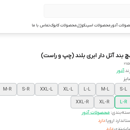
ولات آدور
محصولات اسپنکوژل
محصولات کابوک
تماس با ما
چ بند آتل دار ابری بلند (چپ و راست)
2115
ند:
آدور
یز
M-R
S-R
XXL-L
XL-L
L-L
M-L
S-L
XXL-R
XL-R
L-R
ته‌بندی
:
محصولات آدور
تاندارد اروپا
:
دارد
یزبندی
:
دارد