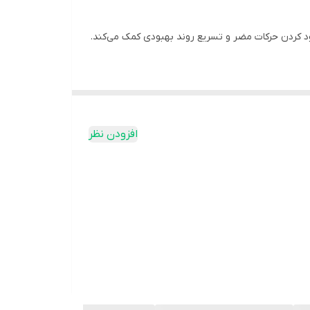
د کردن حرکات مضر و تسریع روند بهبودی کمک می‌کند.
جدی‌تر یا دوران نقاهت پس از جراحی گزینه مناسبی
 چپ و دست راست** عرضه می‌شود تا بهترین فیت و
افزودن نظر