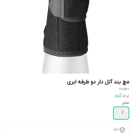
مچ بند آتل دار دو طرفه ابری
210560
برند:
آدور
سایز
F
دارد