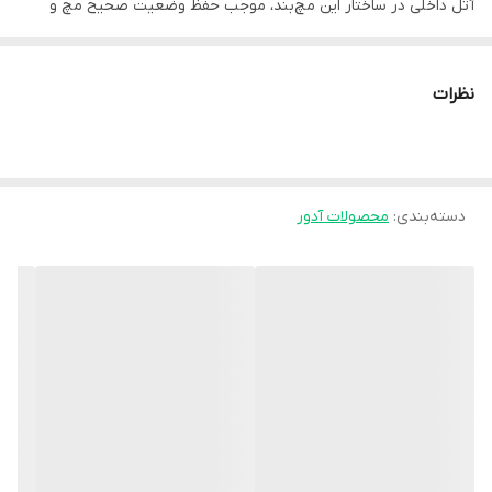
آتل داخلی در ساختار این مچ‌بند، موجب حفظ وضعیت صحیح مچ و
جلوگیری از حرکات ناگهانی یا مضر می‌شود؛ ویژگی‌ای که آن را به انتخابی
ایده‌آل برای استفاده در دوران نقاهت یا پس از آسیب‌دیدگی تبدیل کرده
نظرات
است.
جنس ابری این محصول حس **نرمی، راحتی و تهویه مناسب** را در
زمان استفاده طولانی فراهم می‌کند، و طراحی دوطرفه آن موجب می‌شود
دسته‌بندی
:
محصولات آدور
قابل‌استفاده برای **هر دو دست راست و چپ** باشد.
**ویژگی‌ها:**
- مجهز به آتل داخلی برای ثابت‌سازی مؤثر مچ
- طراحی دوطرفه، قابل استفاده برای دست راست و چپ
- دارای جنس ابری نرم و لطیف با تهویه مناسب
- تنظیم راحت با بندهای ولکرو برای فیکس شدن بهتر
- سبک، مقاوم و مناسب استفاده بلندمدت
- کاهش درد، التهاب و فشار روی مفصل مچ