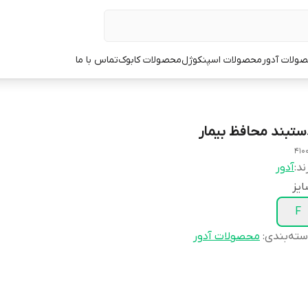
ولات آدور
محصولات اسپنکوژل
محصولات کابوک
تماس با ما
ستبند محافظ بیمار
4100
ند:
آدور
یز
F
ته‌بندی
:
محصولات آدور