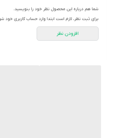
- بستری‌های بیمارستانی
شما هم درباره این محصول نظر خود را بنویسید.
- بخش‌های جراحی و اتاق عمل
برای ثبت نظر، لازم است ابتدا وارد حساب کاربری خود شو
- اورژانس
افزودن نظر
- کلینیک‌ها و مراکز تصویربرداری
- مراکز دیالیز و شیمی‌درمانی
نحوه استفاده
1. دستبند را دور مچ بیمار قرار دهید.
2. اندازه آن را طوری تنظیم کنید که **نه خیلی سفت** باشد و نه خیلی آزاد.
3. از باز نشدن یا شل نشدن آن اطمینان حاصل کنید.