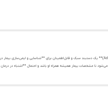
**دستبند محافظ بیمار آدور (Ador Patient ID Wristband)** یک دستبند سبک و قابل‌اطمینان برای **شناسایی و
ه می‌شود تا مشخصات بیمار همیشه همراه او باشد و احتمال **اشتباه در درمان ی