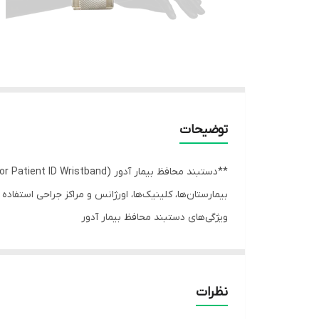
توضیحات
بیمارستان‌ها، کلینیک‌ها، اورژانس و مراکز جراحی استفاد
ویژگی‌های دستبند محافظ بیمار آدور
- **جنس PVC یا پلاستیک پزشکی ضدحساسیت**
- طراحی **ضدآب** و مقاوم در برابر شست‌وشو
- سبک، نرم و قابل‌استفاده برای تمام طول بستری
نظرات
موارد مصرف