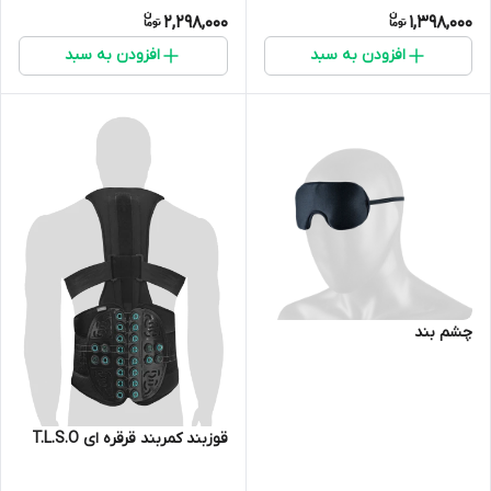
2,298,000
1,398,000
افزودن به سبد
افزودن به سبد
چشم بند
قوزبند کمربند قرقره ای T.L.S.O