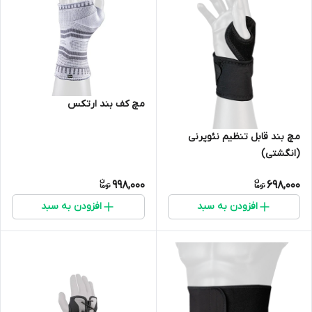
مچ کف بند ارتکس
مچ بند قابل تنظیم نئوپرنی
(انگشتی)
998,000
698,000
افزودن به سبد
افزودن به سبد