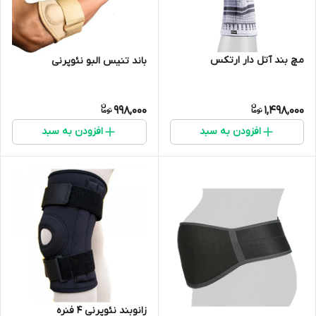
مچ بند آتل دار ارتکس
باند تنیس البو نئوپرنی
998,000
1,498,000
افزودن به سبد
افزودن به سبد
زانوبند نئوپرنی 4 فنره