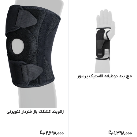
مچ بند دوطرفه الاستیک پرسور
زانوبند کشکک باز فنردار نئوپرنی
2,698,000
1,398,000