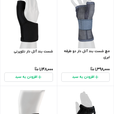
مچ شست بند آتل دار دو طرفه
شست بند آتل دار نئوپرنی
ابری
1,148,000
1,398,000
افزودن به سبد
افزودن به سبد