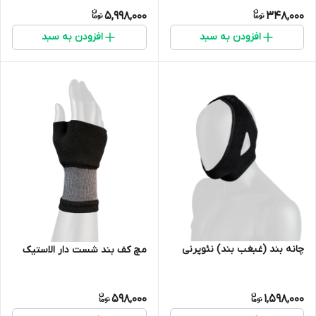
5,998,000
348,000
افزودن به سبد
افزودن به سبد
چانه بند (غبغب بند) نئوپرنی
مچ کف بند شست دار الاستیک
598,000
1,598,000