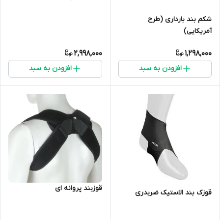
شکم بند بارداری (طرح
آمریکایی)
2,998,000
1,298,000
افزودن به سبد
افزودن به سبد
قوزبند پروانه ای
قوزک بند الاستیک ضربدری