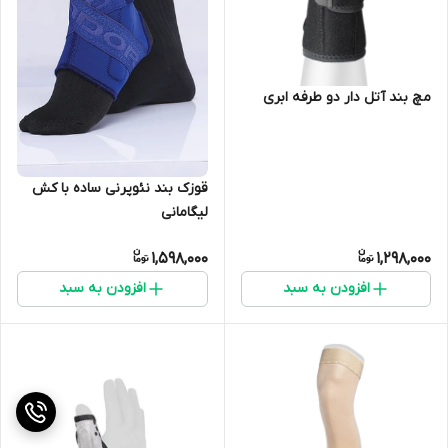
مچ بند آتل دار دو طرفه ابری
قوزک بند نئوپرنی ساده با کش
لیگامانی
1,598,000
1,298,000
افزودن به سبد
افزودن به سبد