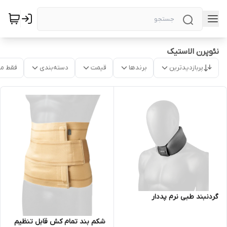
نئوپرن الاستیک
پربازدیدترین
برندها
قیمت
دسته‌بندی
فقط م
گردنبند طبی نرم پددار
شکم بند تمام کش قابل تنظیم