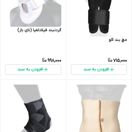
گردنبند فیلادلفیا (نای باز)
مچ بند اکو
998,000
715,000
افزودن به سبد
افزودن به سبد