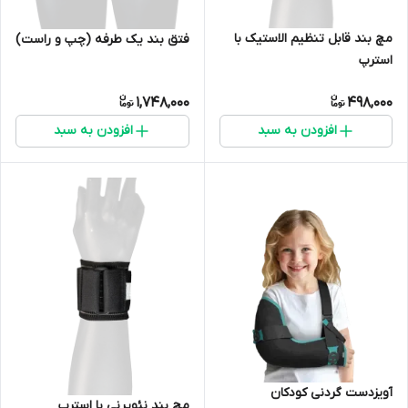
مچ بند قابل تنظیم الاستیک با
فتق بند یک طرفه (چپ و راست)
استرپ
1,748,000
498,000
افزودن به سبد
افزودن به سبد
آویزدست گردنی کودکان
مچ بند نئوپرنی با استرپ