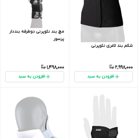
مچ بند نئوپرنی دوطرفه بنددار
پرسور
شکم بند لاغری نئوپرنی
1,498,000
2,998,000
افزودن به سبد
افزودن به سبد