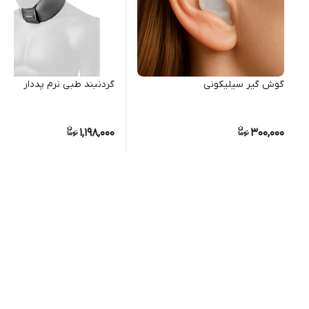
گوش گیر سیلیکونی
گردنبند طبی نرم پددار
1,198,000
300,000