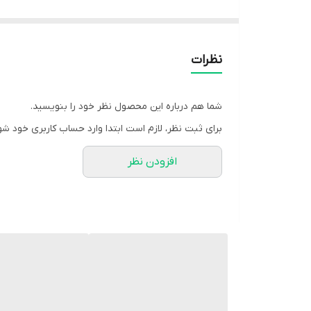
• کاهش دهنده درد در مواقع گرفتگی و اسپاسم عضلات گ
موارد استفاده محصول:
• ابتلا به آرتروز خفیف مهره ها و روماتیسم گردنی
نظرات
• اسپوندیلوز (لغزش مهره های گردنی)
• تورتیکولی (کجی گردن)
شما هم درباره این محصول نظر خود را بنویسید.
• اسپاسم/کشیدگی عضلات گردن
برای ثبت نظر، لازم است ابتدا وارد حساب کاربری خود شو
نکات پیشنهادی:
افزودن نظر
شست‌وشوی محصول با آب سرد انجام شود و از چنگ زدن 
سایزبندی:
• با توجه به راهنمای سایز سایز خود را انتخاب کنید