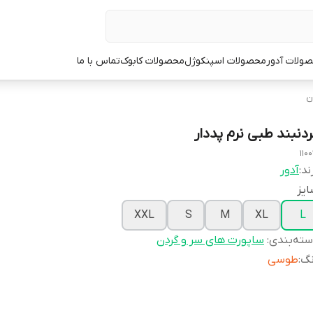
ولات آدور
محصولات اسپنکوژل
محصولات کابوک
تماس با ما
ن
ردنبند طبی نرم پددار
1100
ند:
آدور
یز
XXL
S
M
XL
L
ته‌بندی
:
ساپورت های سر و گردن
نگ
:
طوسی