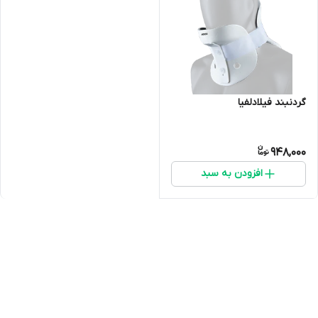
گردنبند فیلادلفیا
948,000
افزودن به سبد