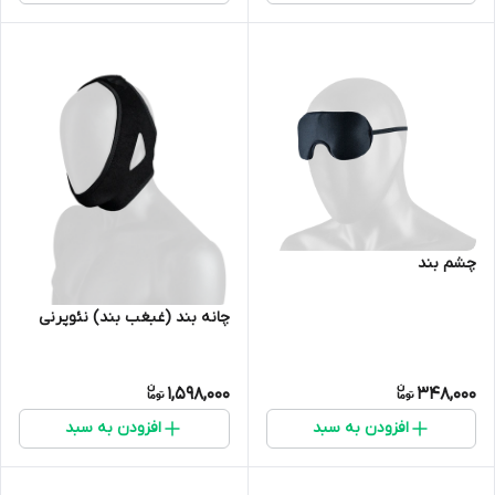
چشم بند
چانه بند (غبغب بند) نئوپرنی
1,598,000
348,000
افزودن به سبد
افزودن به سبد