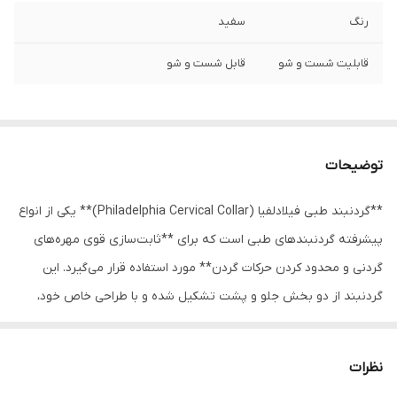
رنگ
سفید
قابلیت شست و شو
قابل شست و شو
توضیحات
**گردنبند طبی فیلادلفیا (Philadelphia Cervical Collar)** یکی از انواع
پیشرفته گردنبندهای طبی است که برای **ثابت‌سازی قوی مهره‌های
گردنی و محدود کردن حرکات گردن** مورد استفاده قرار می‌گیرد. این
گردنبند از دو بخش جلو و پشت تشکیل شده و با طراحی خاص خود،
حمایت مناسبی از سر، گردن و چانه فراهم می‌کند.
گردنبند فیلادلفیا معمولاً از فوم فشرده و مواد مقاوم پزشکی ساخته
نظرات
می‌شود که علاوه بر ایجاد ثبات بالا، راحتی نسبی برای بیمار فراهم می‌کند.