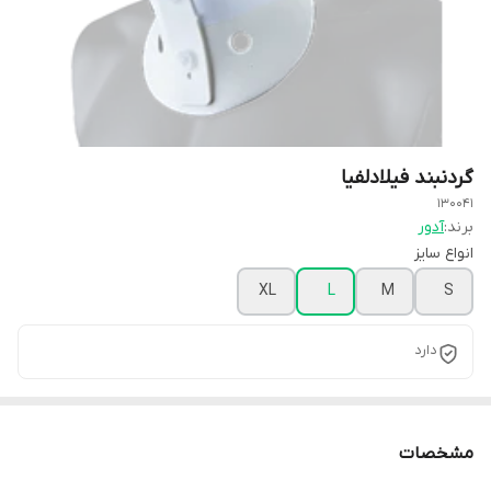
گردنبند فیلادلفیا
130041
برند:
آدور
انواع سایز
XL
L
M
S
دارد
مشخصات