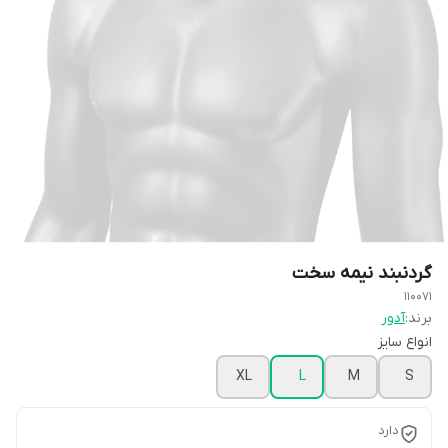
گردنبند نیمه سخت
110071
برند:
آدور
انواع سایز
XL
L
M
S
دارد