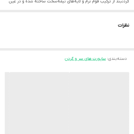
گردنبند از ترکیب فوم نرم و لایه‌های نیمه‌سخت ساخته شده و در عین
ایجاد ثبات مناسب، راحتی قابل قبولی برای بیمار فراهم می‌کند.
این محصول معمولاً در مواردی مانند کشیدگی عضلات گردن، آسیب‌های
نظرات
خفیف مهره‌های گردنی، دیسک گردن، اسپاسم عضلانی و دوران نقاهت
پس از جراحی یا آسیب‌های گردنی مورد استفاده قرار می‌گیرد. طراحی
ارگونومیک آن باعث می‌شود فشار به‌طور یکنواخت در اطراف گردن توزیع
دسته‌بندی
:
ساپورت های سر و گردن
شده و از خستگی و ناراحتی طولانی‌مدت جلوگیری شود.
ویژگی‌ها:
ایجاد حمایت و ثبات مناسب برای مهره‌های گردنی
کاهش درد و جلوگیری از حرکات ناگهانی گردن
دارای لایه داخلی نرم برای افزایش راحتی
سبک و قابل استفاده در طول روز
دارای بند چسبی برای تنظیم آسان سایز
کاربردها: