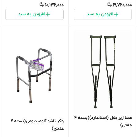
10,132,000
19,720,000
افزودن به سبد
افزودن به سبد
عصا زیر بغل (استاندارد)(بسته 4
واکر تاشو آلومینیومی(بسته 4
جفتی)
عددی)