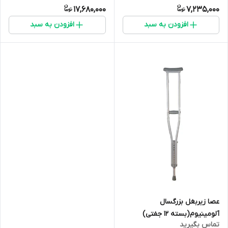
17,680,000
7,235,000
افزودن به سبد
افزودن به سبد
عصا زیربغل بزرگسال
آلومینیوم(بسته 12 جفتی)
تماس بگیرید