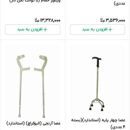
ویلچر حمام (با توالت لگن دار)
عددی)
13,328,000
3,536,000
افزودن به سبد
افزودن به سبد
عصا چهار پایه (استاندارد)(بسته
عصا آرنجی (البوکراچ) (استاندارد)
4 عددی)