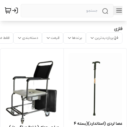
فلزی
پربازدیدترین
برندها
قیمت
دسته‌بندی
فقط م
عصا لردی (استاندارد)(بسته 4